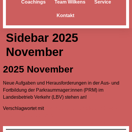
Coachings
Team Wilkens
Service
Kontakt
Sidebar 2025
November
2025 November
Neue Aufgaben und Herausforderungen in der Aus- und
Fortbildung der Parkraummager:innen (PRM) im
Landesbetrieb Verkehr (LBV) stehen an!
Verschlagwortet mit
2025
Aus- und Fortbildung
Gewalt-
Versicht
Landesbetrieb
Verkehr
LBV
Parkraummager
Parkraummager:innen
PRM