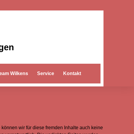
ngen
eam Wilkens
Service
Kontakt
b können wir für diese fremden Inhalte auch keine