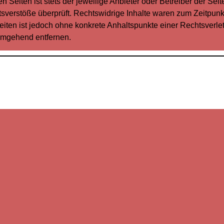
 Seiten ist stets der jeweilige Anbieter oder Betreiber der Seit
sverstöße überprüft. Rechtswidrige Inhalte waren zum Zeitpunkt
Seiten ist jedoch ohne konkrete Anhaltspunkte einer Rechtsverl
umgehend entfernen.